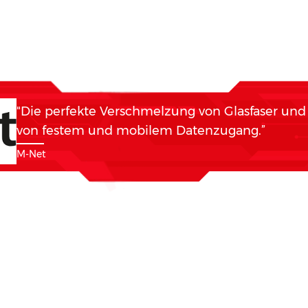
"Die perfekte Verschmelzung von Glasfaser un
von festem und mobilem Datenzugang.”
M-Net