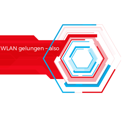
d WLAN gelungen – also