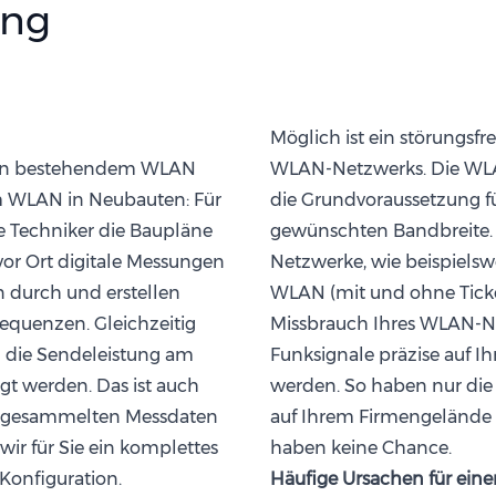
ung
Möglich ist ein störungsfr
 von bestehendem WLAN
WLAN-Netzwerks. Die WLA
m WLAN in Neubauten: Für
die Grundvoraussetzung fü
 Techniker die Baupläne
gewünschten Bandbreite. 
or Ort digitale Messungen
Netzwerke, wie beispielsw
 durch und erstellen
WLAN (mit und ohne Ticke
equenzen. Gleichzeitig
Missbrauch Ihres WLAN-N
m die Sendeleistung am
Funksignale präzise auf I
igt werden. Das ist auch
werden. So haben nur die 
er gesammelten Messdaten
auf Ihrem Firmengelände
ir für Sie ein komplettes
haben keine Chance.
Konfiguration.
Häufige Ursachen für e