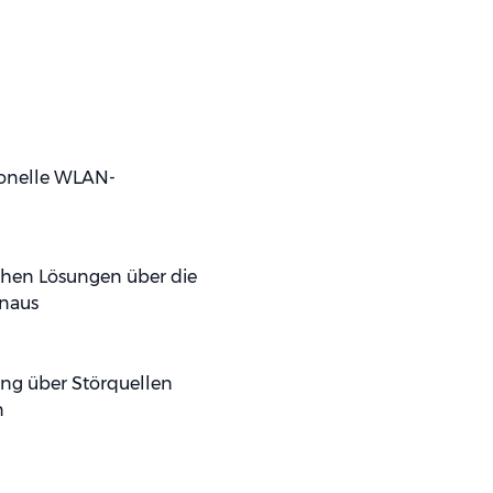
ionelle WLAN-
hen Lösungen über die
inaus
ting über Störquellen
n