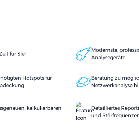
Modernste, profess
it für Sie!
Analysegeräte
nötigten Hotspots für
Beratung zu möglic
Abdeckung
Netzwerkanalyse h
ssgenauen, kalkulierbaren
Detailliertes Repor
und Störfrequenze