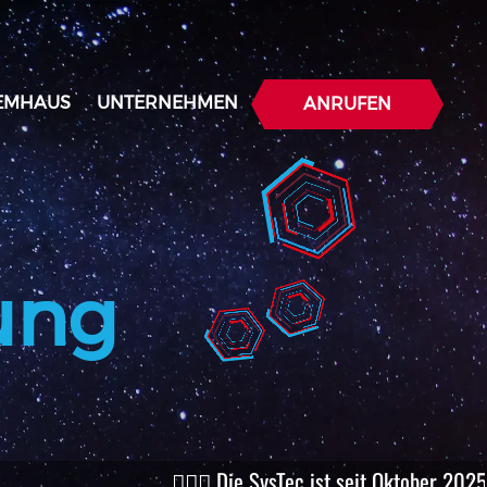
TEMHAUS
UNTERNEHMEN
ANRUFEN
ung
🧙🏻‍♂️ Die SysTec ist seit Oktober 2025 ISO 270