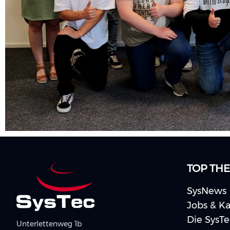
TOP TH
SysNews
Jobs & Ka
Die SysT
Unterlettenweg 1b