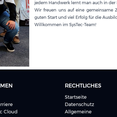
jedem Handwerk lernt man auch in der I
Wir freuen uns auf eine gemeinsame 
guten Start und viel Erfolg für die Ausbi
Willkommen im SysTec-Team!
EMEN
RECHTLICHES
Startseite
rriere
Datenschutz
ec Cloud
Allgemeine